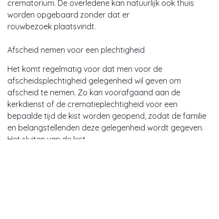
crematorium. De overledene kan natuurlijk ook thuis
worden opgebaard zonder dat er
rouwbezoek plaatsvindt.
Afscheid nemen voor een plechtigheid
Het komt regelmatig voor dat men voor de
afscheidsplechtigheid gelegenheid wil geven om
afscheid te nemen. Zo kan voorafgaand aan de
kerkdienst of de crematieplechtigheid voor een
bepaalde tijd de kist worden geopend, zodat de familie
en belangstellenden deze gelegenheid wordt gegeven.
Het sluiten van de kist
Na het laatste afscheid wordt de kist gesloten. Wij
stellen de familie altijd voor dit gezamenlijk te doen of
hierbij aanwezig te zijn. Een moeilijk, maar waardevol
moment.