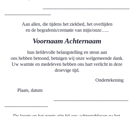
----------------------------------------------------------
-------------------------------
Aan allen, die tijdens het ziekbed, het overlijden
en de begrafenis/crematie van mijn/onze…..
Voornaam Achternaam
hun liefdevolle belangstelling en steun aan
ons hebben betoond, betuigen wij onze welgemeende dank.
Uw warmte en medeleven hebben ons hart verlicht in deze
droevige tijd.
Ondertekening
Plaats, datum
--------------------------------------------------
-----------------------------
De leegte en het gemis zijn bij ons achtergebleven na het
overlijden van mijn/onze....
Voornaam Achternaam