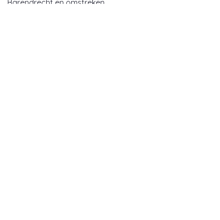
Barendrecht en omstreken.
Lees meer