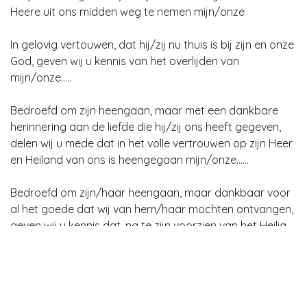
Heere uit ons midden weg te nemen mijn/onze
In gelovig vertouwen, dat hij/zij nu thuis is bij zijn en onze
God, geven wij u kennis van het overlijden van
mijn/onze…..
Bedroefd om zijn heengaan, maar met een dankbare
herinnering aan de liefde die hij/zij ons heeft gegeven,
delen wij u mede dat in het volle vertrouwen op zijn Heer
en Heiland van ons is heengegaan mijn/onze……
Bedroefd om zijn/haar heengaan, maar dankbaar voor
al het goede dat wij van hem/haar mochten ontvangen,
geven wij u kennis dat, na te zijn voorzien van het Heilig
Sacrament der zieken en in volle overgave aan de Heer,
vredig van ons is heengegaan/is overleden mijn/onze ……
Heden is verheven tot heerlijkheid mijn/onze ………