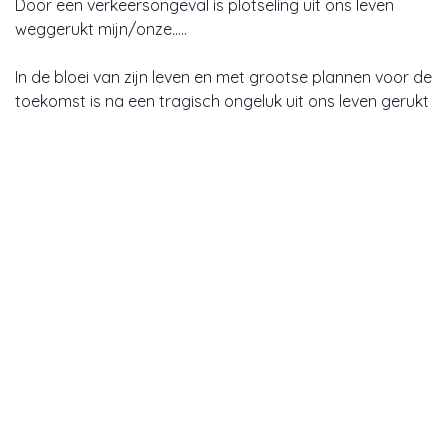
Door een verkeersongeval is plotseling uit ons leven
weggerukt mijn/onze…..
In de bloei van zijn leven en met grootse plannen voor de
toekomst is na een tragisch ongeluk uit ons leven gerukt
mijn/onze…
Tijdens het uitoefenen van zijn werk is een noodlottig
ongeluk hem fataal geworden.
Contact
Mastenbroek Uitvaartverzorging
Eerste Barendrechtseweg 180-b
2992 BS Barendrecht
Telefoon: 0180 723204