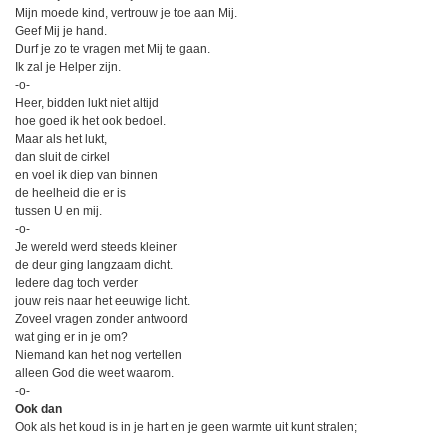
Mijn moede kind, vertrouw je toe aan Mij.
Geef Mij je hand.
Durf je zo te vragen met Mij te gaan.
Ik zal je Helper zijn.
-o-
Heer, bidden lukt niet altijd
hoe goed ik het ook bedoel.
Maar als het lukt,
dan sluit de cirkel
en voel ik diep van binnen
de heelheid die er is
tussen U en mij.
-o-
Je wereld werd steeds kleiner
de deur ging langzaam dicht.
Iedere dag toch verder
jouw reis naar het eeuwige licht.
Zoveel vragen zonder antwoord
wat ging er in je om?
Niemand kan het nog vertellen
alleen God die weet waarom.
-o-
Ook dan
Ook als het koud is in je hart en je geen warmte uit kunt stralen;
ook als je denken je verwart en je moet gaan door diepe dalen;