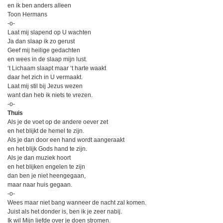
en ik ben anders alleen
Toon Hermans
-o-
Laat mij slapend op U wachten
Ja dan slaap ik zo gerust
Geef mij heilige gedachten
en wees in de slaap mijn lust.
‘t Lichaam slaapt maar ‘t harte waakt
daar het zich in U vermaakt.
Laat mij stil bij Jezus wezen
want dan heb ik niets te vrezen.
-o-
Thuis
Als je de voet op de andere oever zet
en het blijkt de hemel te zijn.
Als je dan door een hand wordt aangeraakt
en het blijk Gods hand te zijn.
Als je dan muziek hoort
en het blijken engelen te zijn
dan ben je niet heengegaan,
maar naar huis gegaan.
-o-
Wees maar niet bang wanneer de nacht zal komen.
Juist als het donder is, ben ik je zeer nabij.
Ik wil Mijn liefde over je doen stromen.