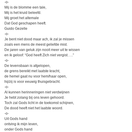
-o-
Mij is de blomme een tale,
Mij is het kruid beleefd.
Mij groet het altemale
Dat God geschapen heeft.
Guido Gezelle
-o-
Je bent niet dood maar ach, ik zal je missen
zoals een mens de meest geliefde mist.
De jaren van geluk zijn nooit meer uit te wissen
en ik geloof: “God heeft Zich niet vergist…..”
-o-
De levensbaan is afgelopen,
de grens bereikt met laatste kracht,
de hemel gaat nu voor hem/haar open,
hij/zij is voor eeuwig thuisgebracht.
-o-
Al kunnen herinneringen niet verdwijnen
Je hebt zolang bij ons leven gehoord.
Toch zal Gods licht in de toekomst schijnen,
De dood heeft niet het laatste woord.
-o-
Uit Gods hand
ontving ik mijn leven,
onder Gods hand