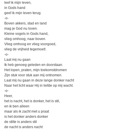
leef ik mijn leven,
in Gods hand
geef ik mijn leven terug.
-o-
Boven akkers, stad en land
mag je God nu loven.
Kleine vogels in Gods hand,
vlieg omhoog, naar boven.
Vlieg omhoog en vlieg voorgoed,
vlieg de vrijheid tegemoet!.
-o-
Laat mij nu gaan
Ik heb genoeg geleden en doorstaan.
Het lopen, praten, mijn toekomstdromen
Zijn stuk voor stuk aan mij ontnomen.
Laat mij nu gaan in deze lange donker nacht
Naar het licht waar Hij in liefde op mij wacht.
-o-
Heer,
het is nacht, het is donker, het is stil,
en ik ben alleen
maar als ik zacht met u praat
is het donker anders donker
de stilte is anders stil
de nacht is anders nacht