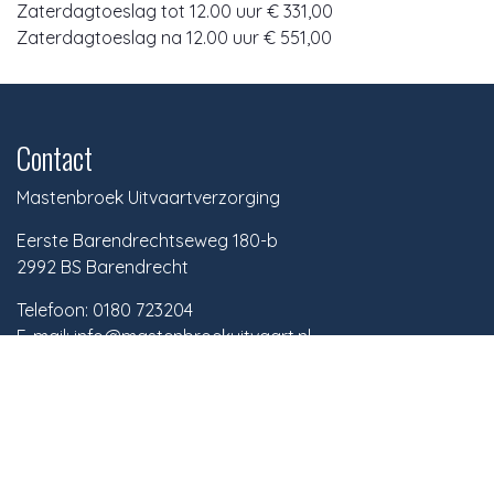
Zaterdagtoeslag tot 12.00 uur € 331,00
Zaterdagtoeslag na 12.00 uur € 551,00
Contact
Mastenbroek Uitvaartverzorging
Eerste Barendrechtseweg 180-b
2992 BS Barendrecht
Telefoon: 0180 723204
E-mail: info@mastenbroekuitvaart.nl
Rouwkamer Barendrecht
In de voormalige burgemeesterswoning aan de Eerste
Barendrechtseweg 180 b te Barendrecht hebben wij
sinds november 2013 kleinschalige opbaarruimtes in